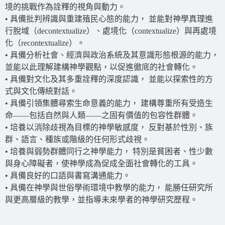
境的挑戰作為詮釋的視角與動力。
• 具備批判辨識與重建殖民心態的能力， 並能對神學真理進
行脫域（decontextualize）、處境化（contextualize）與再處境
化（recontextualize）。
• 具備分析社會、經濟與政治系統及其意識形態根源的能力，
並能以此理解建構神學觀點，以促進徹底的社會轉化。
• 具備對文化及其多重詮釋的深度認識， 並能以探索性的方
式與文化傳統對話。
• 具備引領集體尋索生命意義的能力， 建構尊重所有受造生
命——包括自然與人類——之固有價值的包容性群體。
• 培養以消除歧視為目標的神學敏感度， 反對基於性別、族
群、語言、種族或階級的任何形式歧視。
• 培養與弱勢群體同行之神學能力， 特別是貧困者、性少數
與身心障礙者，使神學成為促成全面社會轉化的工具。
• 具備良好的口語與書寫溝通能力。
• 具備在神學與世俗學術環境中教學的能力， 能勝任研究所
與更高層級的教學，並指導未來學者的神學研究歷程。