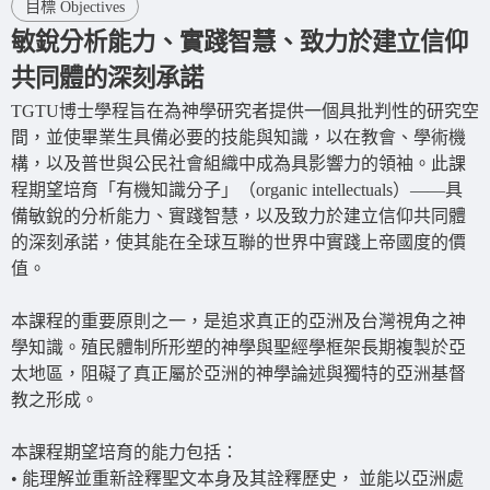
目標 Objectives
敏銳分析能力、實踐智慧、致力於建立信仰
共同體的深刻承諾
TGTU博士學程旨在為神學研究者提供一個具批判性的研究空
間，並使畢業生具備必要的技能與知識，以在教會、學術機
構，以及普世與公民社會組織中成為具影響力的領袖。此課
程期望培育「有機知識分子」（organic intellectuals）——具
備敏銳的分析能力、實踐智慧，以及致力於建立信仰共同體
的深刻承諾，使其能在全球互聯的世界中實踐上帝國度的價
值。
本課程的重要原則之一，是追求真正的亞洲及台灣視角之神
學知識。殖民體制所形塑的神學與聖經學框架長期複製於亞
太地區，阻礙了真正屬於亞洲的神學論述與獨特的亞洲基督
教之形成。
本課程期望培育的能力包括：
• 能理解並重新詮釋聖文本身及其詮釋歷史， 並能以亞洲處