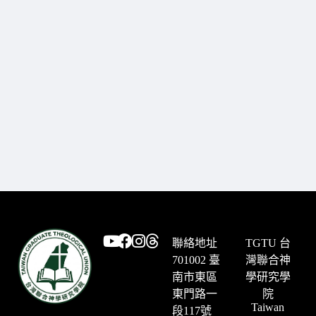
聯絡地址
TGTU 台
701002 臺
灣聯合神
南市東區
學研究學
東門路一
院
Taiwan
段117號